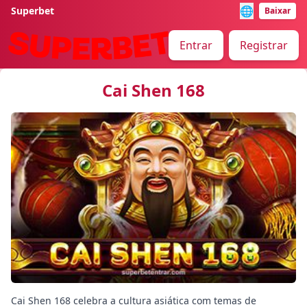
🌐
Superbet
Baixar
Entrar
Registrar
Cai Shen 168
Cai Shen 168 celebra a cultura asiática com temas de