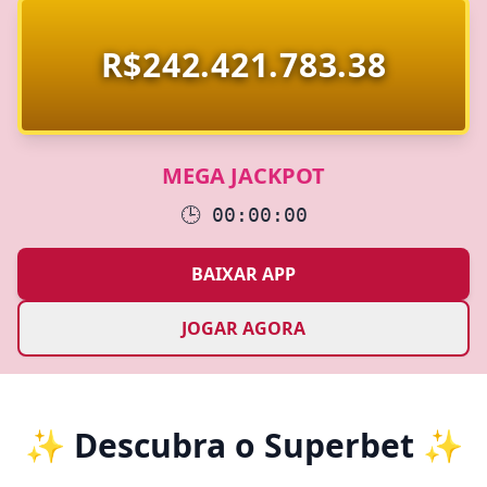
R$242.427.341.26
MEGA JACKPOT
🕒
00:00:00
BAIXAR APP
JOGAR AGORA
✨ Descubra o Superbet ✨