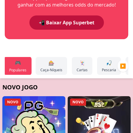
ganhar com as melhores odds do mercado!
📲 Baixar App Superbet
🎮
🎰
🃏
🎣
▶
Caça-Níqueis
Cartas
Pescaria
E
Populares
NOVO JOGO
NOVO
NOVO