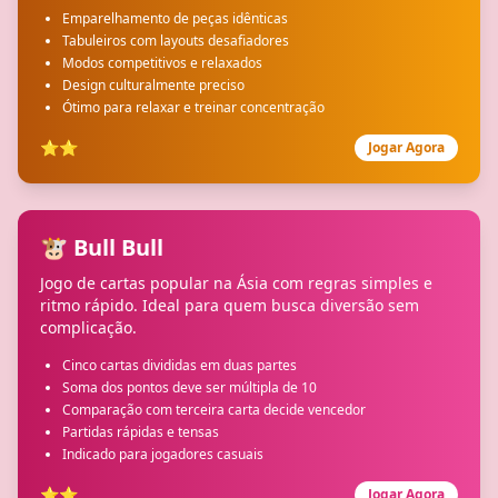
Emparelhamento de peças idênticas
Tabuleiros com layouts desafiadores
Modos competitivos e relaxados
Design culturalmente preciso
Ótimo para relaxar e treinar concentração
⭐⭐
Jogar Agora
🐮 Bull Bull
Jogo de cartas popular na Ásia com regras simples e
ritmo rápido. Ideal para quem busca diversão sem
complicação.
Cinco cartas divididas em duas partes
Soma dos pontos deve ser múltipla de 10
Comparação com terceira carta decide vencedor
Partidas rápidas e tensas
Indicado para jogadores casuais
⭐⭐
Jogar Agora