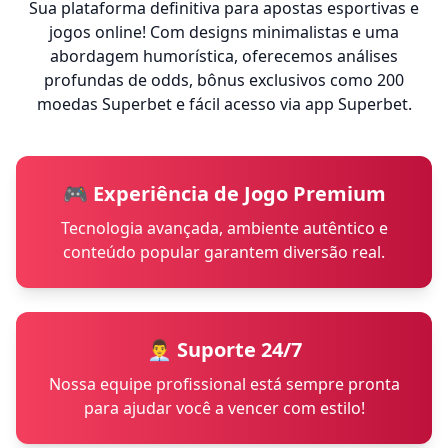
Sua plataforma definitiva para apostas esportivas e
jogos online! Com designs minimalistas e uma
abordagem humorística, oferecemos análises
profundas de odds, bônus exclusivos como 200
moedas Superbet e fácil acesso via app Superbet.
🎮 Experiência de Jogo Premium
Tecnologia avançada, ambiente autêntico e
conteúdo popular garantem diversão real.
👨‍💼 Suporte 24/7
Nossa equipe profissional está sempre pronta
para ajudar você a vencer com estilo!