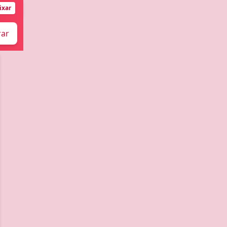
ixar
rar