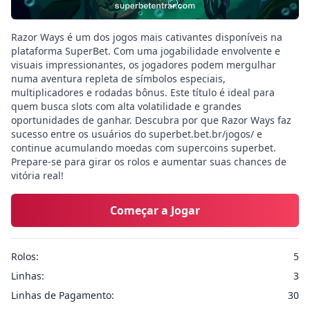
Razor Ways é um dos jogos mais cativantes disponíveis na
plataforma SuperBet. Com uma jogabilidade envolvente e
visuais impressionantes, os jogadores podem mergulhar
numa aventura repleta de símbolos especiais,
multiplicadores e rodadas bônus. Este título é ideal para
quem busca slots com alta volatilidade e grandes
oportunidades de ganhar. Descubra por que Razor Ways faz
sucesso entre os usuários do superbet.bet.br/jogos/ e
continue acumulando moedas com supercoins superbet.
Prepare-se para girar os rolos e aumentar suas chances de
vitória real!
Começar a Jogar
Rolos:
5
Linhas:
3
Linhas de Pagamento:
30