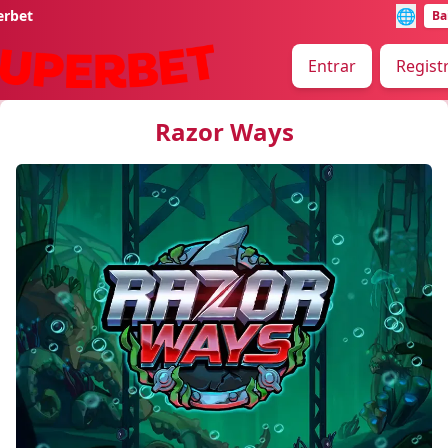
🌐
erbet
Ba
Entrar
Regist
Razor Ways