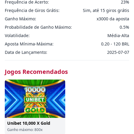
Frequência de Acerto:
23%
Frequência de Giros Grátis:
Sim, até 15 giros grátis
Ganho Máximo:
x3000 da aposta
Probabilidade de Ganho Máximo:
0.5%
Volatilidade:
Média-Alta
Aposta Mínima-Máxima:
0.20 - 120 BRL
Data de Lançamento:
2025-07-07
Jogos Recomendados
Unibet 10,000 X Gold
Ganho máximo: 800x