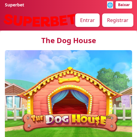
🌐
Superbet
Baixar
Entrar
Registrar
The Dog House