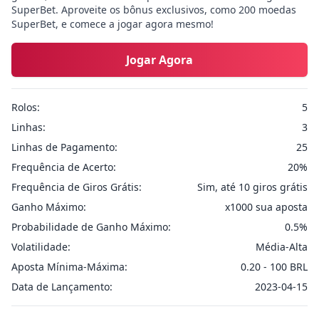
SuperBet. Aproveite os bônus exclusivos, como 200 moedas
SuperBet, e comece a jogar agora mesmo!
Jogar Agora
Rolos:
5
Linhas:
3
Linhas de Pagamento:
25
Frequência de Acerto:
20%
Frequência de Giros Grátis:
Sim, até 10 giros grátis
Ganho Máximo:
x1000 sua aposta
Probabilidade de Ganho Máximo:
0.5%
Volatilidade:
Média-Alta
Aposta Mínima-Máxima:
0.20 - 100 BRL
Data de Lançamento:
2023-04-15