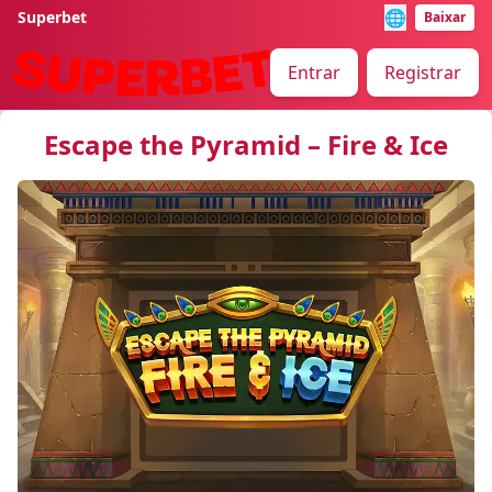
🌐
Superbet
Baixar
Entrar
Registrar
Escape the Pyramid – Fire & Ice