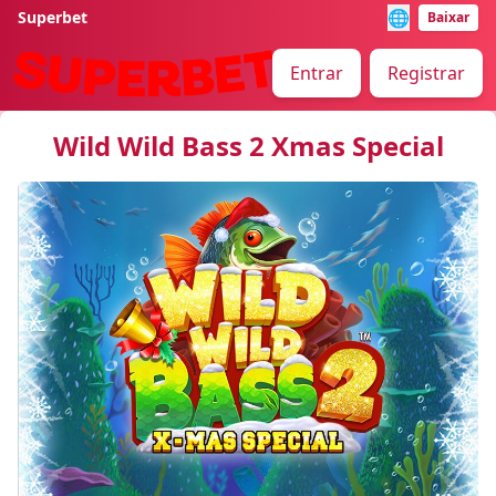
🌐
Superbet
Baixar
Entrar
Registrar
Wild Wild Bass 2 Xmas Special